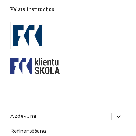
Valsts institūcijas:
expand
Aizdevumi
child
menu
Refinansēšana